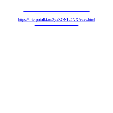
https://arte-potolki.ru/2yxZONL/4NXAvxv.html