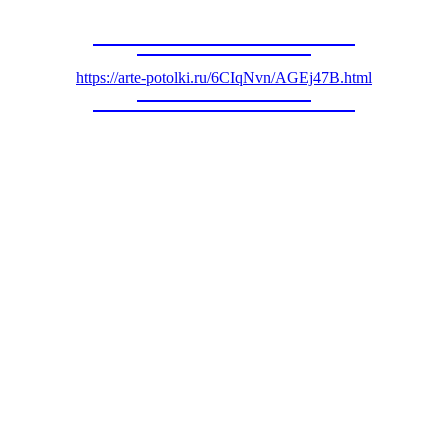
https://arte-potolki.ru/6CIqNvn/AGEj47B.html