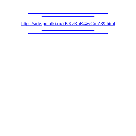
https://arte-potolki.ru/7KKzRbR/4wCmZ89.html