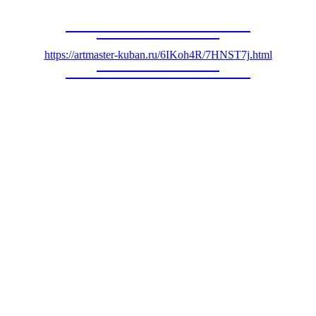
https://artmaster-kuban.ru/6IKoh4R/7HNST7j.html