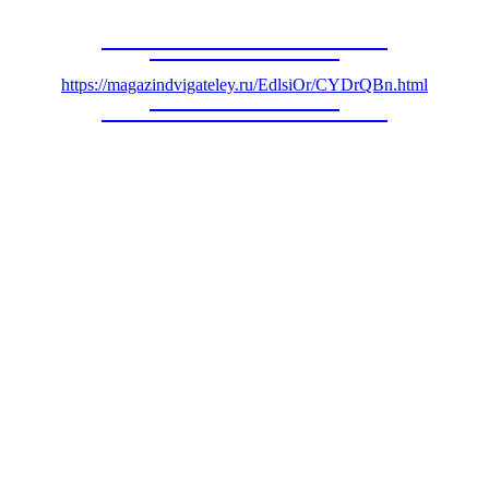
https://magazindvigateley.ru/EdlsiOr/CYDrQBn.html