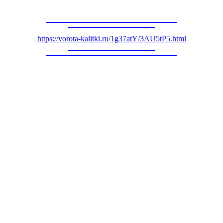
https://vorota-kalitki.ru/1g37atY/3AU5tP5.html