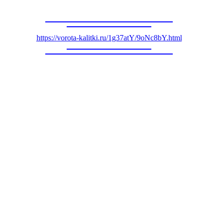
https://vorota-kalitki.ru/1g37atY/9oNc8bY.html