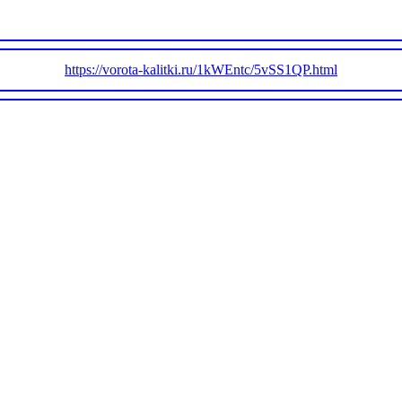
https://vorota-kalitki.ru/1kWEntc/5vSS1QP.html