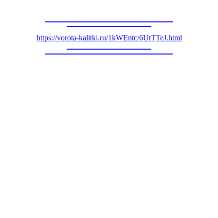
https://vorota-kalitki.ru/1kWEntc/6UtTTeJ.html