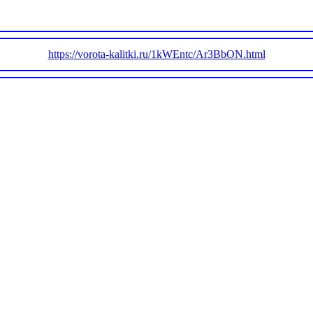
https://vorota-kalitki.ru/1kWEntc/Ar3BbON.html