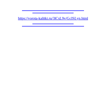
https://vorota-kalitki.ru/3lCsL9v/GcISLyn.html