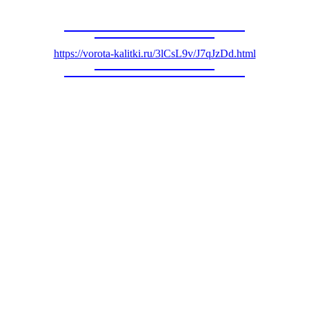
https://vorota-kalitki.ru/3lCsL9v/J7qJzDd.html