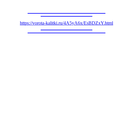
https://vorota-kalitki.ru/4A5yA6x/EsBDZxY.html