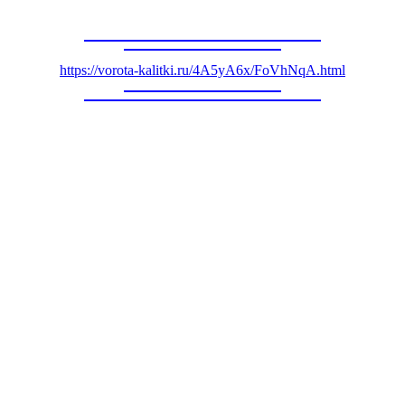
https://vorota-kalitki.ru/4A5yA6x/FoVhNqA.html