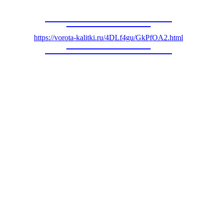
https://vorota-kalitki.ru/4DLf4gu/GkPfOA2.html