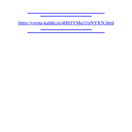
https://vorota-kalitki.ru/4HbSYMq/11pNYKN.html