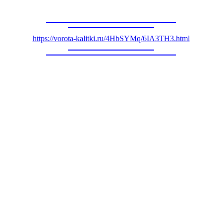
https://vorota-kalitki.ru/4HbSYMq/6IA3TH3.html