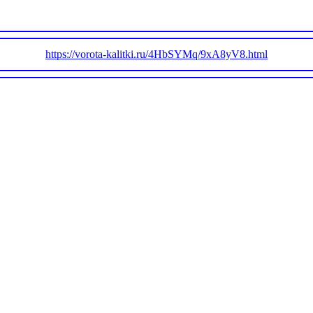
https://vorota-kalitki.ru/4HbSYMq/9xA8yV8.html