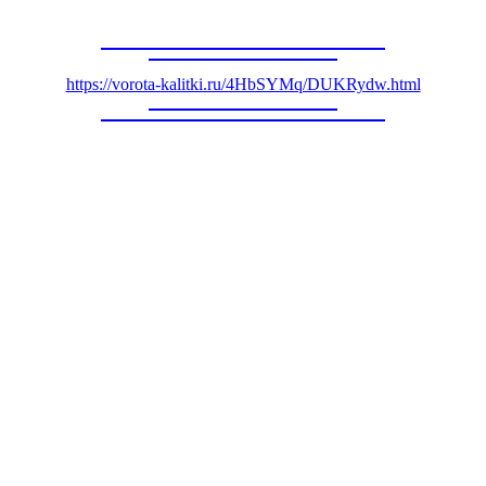
https://vorota-kalitki.ru/4HbSYMq/DUKRydw.html