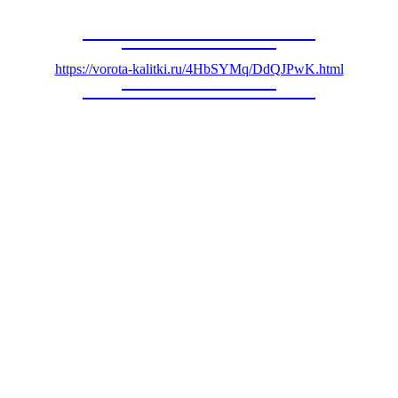
https://vorota-kalitki.ru/4HbSYMq/DdQJPwK.html