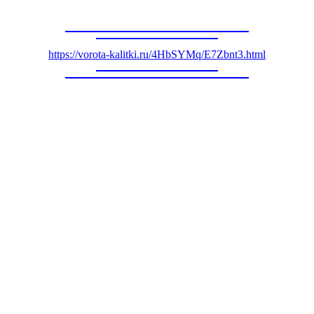
https://vorota-kalitki.ru/4HbSYMq/E7Zbnt3.html