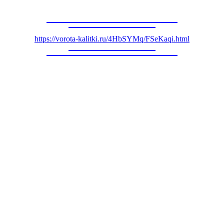
https://vorota-kalitki.ru/4HbSYMq/FSeKaqi.html