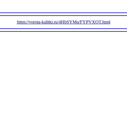
https://vorota-kalitki.ru/4HbSYMq/FYPVXOT.html