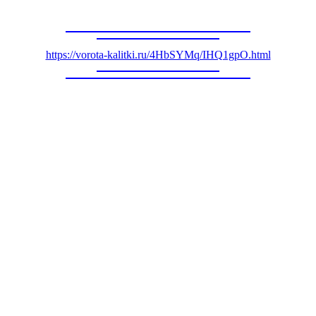
https://vorota-kalitki.ru/4HbSYMq/IHQ1gpO.html