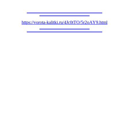
https://vorota-kalitki.ru/4Jc0tTO/5r2oAY9.html