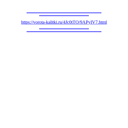
https://vorota-kalitki.ru/4Jc0tTO/9APyIV7.html