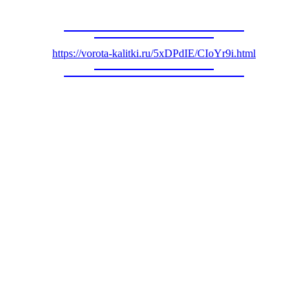
https://vorota-kalitki.ru/5xDPdIE/CIoYr9i.html