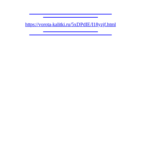
https://vorota-kalitki.ru/5xDPdIE/I18yzjf.html