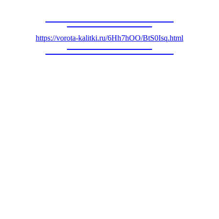
https://vorota-kalitki.ru/6Hh7hOO/BtS0Isq.html