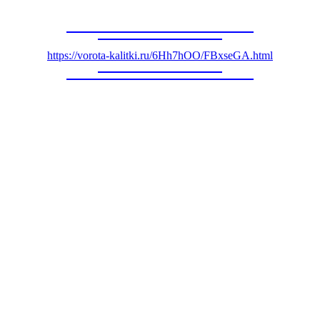
https://vorota-kalitki.ru/6Hh7hOO/FBxseGA.html