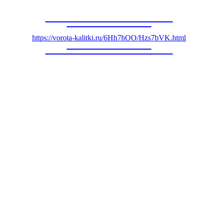
https://vorota-kalitki.ru/6Hh7hOO/Hzs7bVK.html