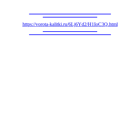
https://vorota-kalitki.ru/6Lj6Yd2/H1IoC3Q.html