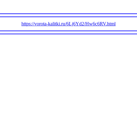
https://vorota-kalitki.ru/6Lj6Yd2/Hw6c6RV.html