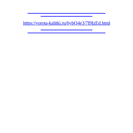
https://vorota-kalitki.ru/6ybQ4e3/7I9IzEd.html