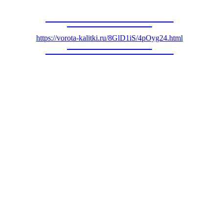
https://vorota-kalitki.ru/8GlD1iS/4pOyg24.html