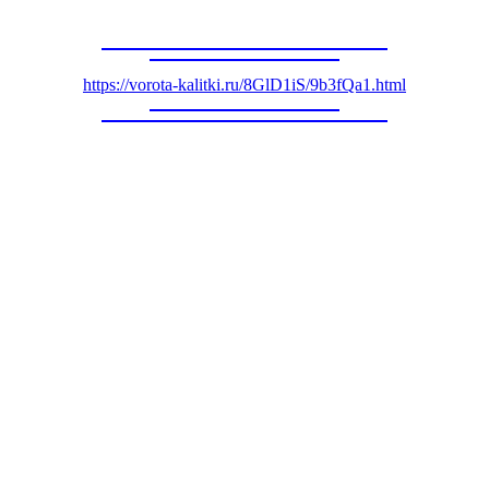
https://vorota-kalitki.ru/8GlD1iS/9b3fQa1.html