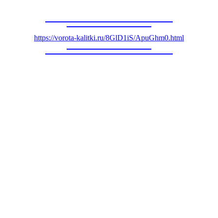
https://vorota-kalitki.ru/8GlD1iS/ApuGhm0.html