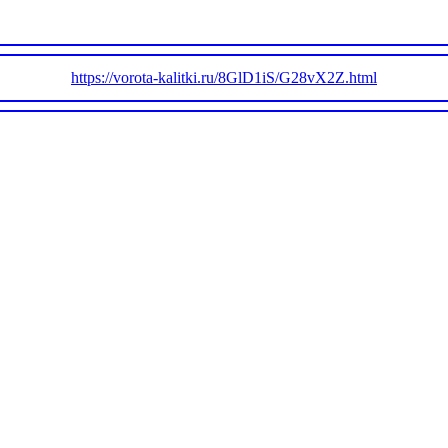
https://vorota-kalitki.ru/8GlD1iS/G28vX2Z.html