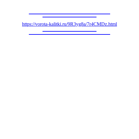
https://vorota-kalitki.ru/9R3yg8a/7r4CMDz.html