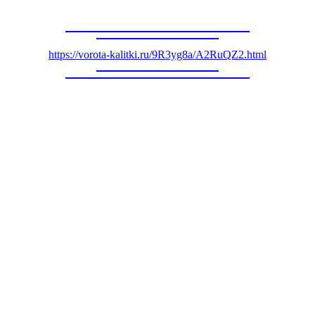
https://vorota-kalitki.ru/9R3yg8a/A2RuQZ2.html