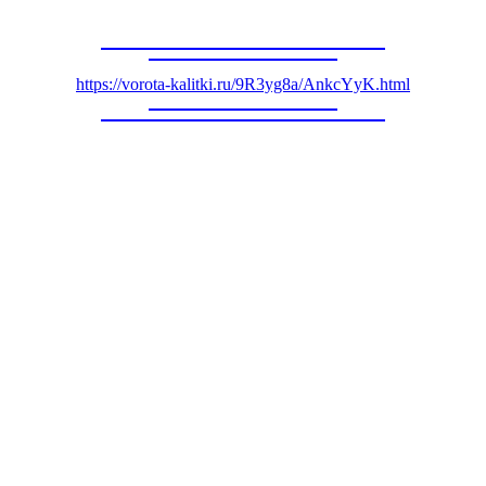
https://vorota-kalitki.ru/9R3yg8a/AnkcYyK.html