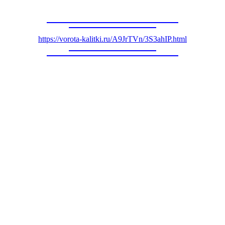
https://vorota-kalitki.ru/A9JrTVn/3S3ahIP.html