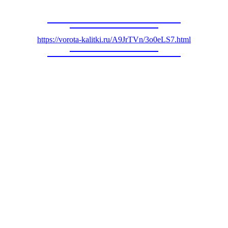
https://vorota-kalitki.ru/A9JrTVn/3o0eLS7.html