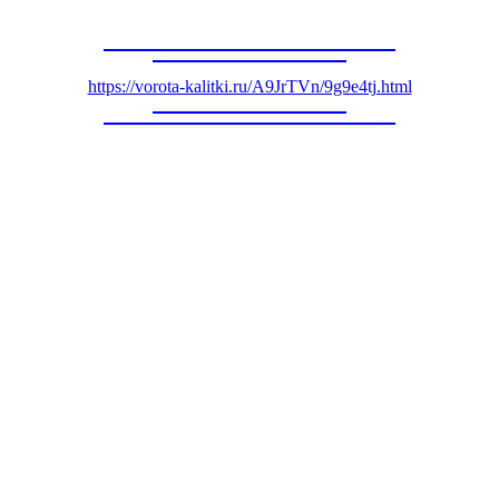
https://vorota-kalitki.ru/A9JrTVn/9g9e4tj.html