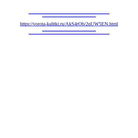
https://vorota-kalitki.ru/AkS4rOb/2qUW5EN.html