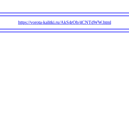
https://vorota-kalitki.ru/AkS4rOb/4CNTdWW.html