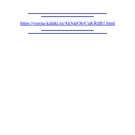
https://vorota-kalitki.ru/AkS4rOb/CuKRdB1.html