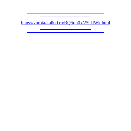
https://vorota-kalitki.ru/BQ5qh0x/25hJIWk.html