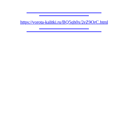
https://vorota-kalitki.ru/BQ5qh0x/2eZ9OrC.html