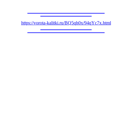
https://vorota-kalitki.ru/BQ5qh0x/94qYc7x.html